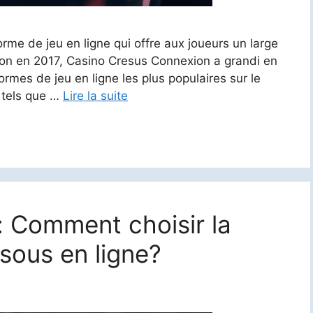
me de jeu en ligne qui offre aux joueurs un large
tion en 2017, Casino Cresus Connexion a grandi en
ormes de jeu en ligne les plus populaires sur le
 tels que …
Lire la suite
: Comment choisir la
sous en ligne?