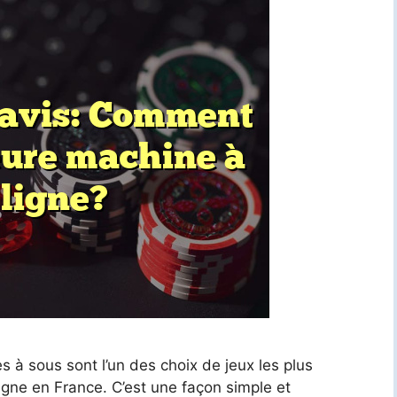
 à sous sont l’un des choix de jeux les plus
igne en France. C’est une façon simple et