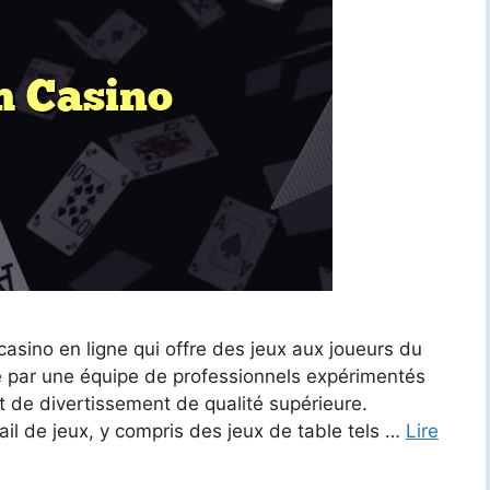
asino en ligne qui offre des jeux aux joueurs du
e par une équipe de professionnels expérimentés
t de divertissement de qualité supérieure.
il de jeux, y compris des jeux de table tels …
Lire