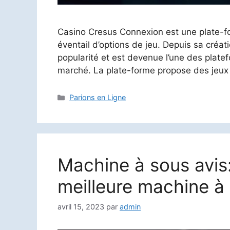
Casino Cresus Connexion est une plate-for
éventail d’options de jeu. Depuis sa créa
popularité et est devenue l’une des platef
marché. La plate-forme propose des jeux
Catégories
Parions en Ligne
Machine à sous avis
meilleure machine à 
avril 15, 2023
par
admin