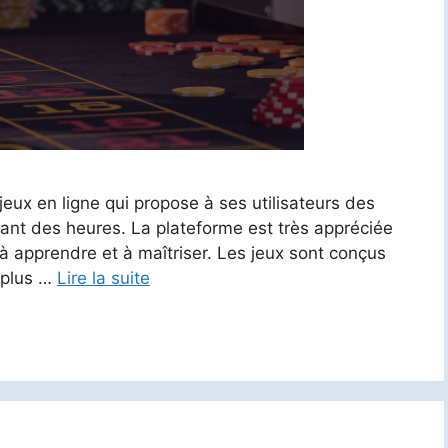
ux en ligne qui propose à ses utilisateurs des
dant des heures. La plateforme est très appréciée
s à apprendre et à maîtriser. Les jeux sont conçus
u plus …
Lire la suite