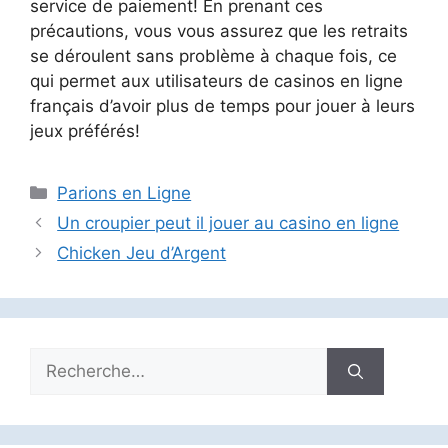
service de paiement! En prenant ces
précautions, vous vous assurez que les retraits
se déroulent sans problème à chaque fois, ce
qui permet aux utilisateurs de casinos en ligne
français d’avoir plus de temps pour jouer à leurs
jeux préférés!
Catégories
Parions en Ligne
Un croupier peut il jouer au casino en ligne
Chicken Jeu d’Argent
Rechercher :