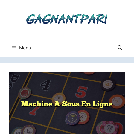
Aller
au
contenu
Menu