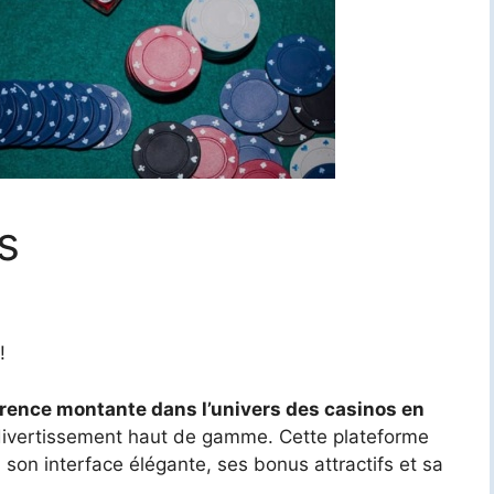
s
!
rence montante dans l’univers des casinos en
 divertissement haut de gamme. Cette plateforme
 son interface élégante, ses bonus attractifs et sa