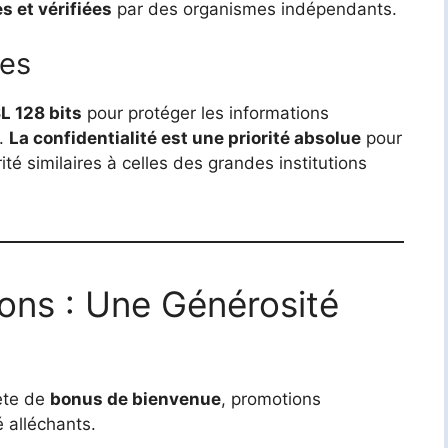
s et vérifiées
par des organismes indépendants.
ées
L 128 bits
pour protéger les informations
s.
La confidentialité est une priorité absolue
pour
é similaires à celles des grandes institutions
ons : Une Générosité
ète de
bonus de bienvenue
, promotions
 alléchants.