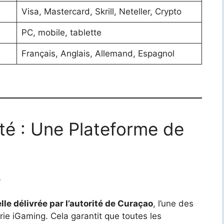
Visa, Mastercard, Skrill, Neteller, Crypto
PC, mobile, tablette
Français, Anglais, Allemand, Espagnol
ité : Une Plateforme de
é
lle délivrée par l’autorité de Curaçao
, l’une des
trie iGaming. Cela garantit que toutes les