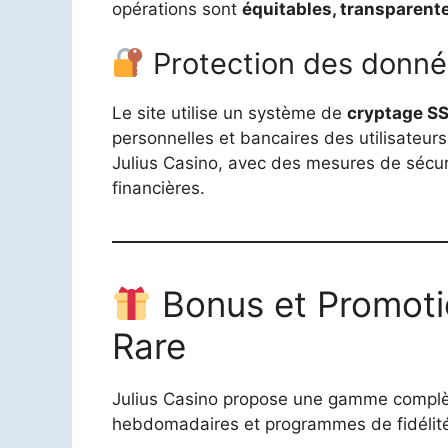
opérations sont
équitables, transparente
Protection des donn
Le site utilise un système de
cryptage SS
personnelles et bancaires des utilisateur
Julius Casino, avec des mesures de sécurit
financières.
Bonus et Promoti
Rare
Julius Casino propose une gamme compl
hebdomadaires et programmes de fidélité