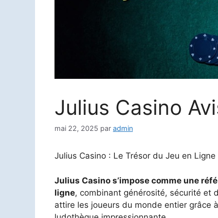
Julius Casino Avi
mai 22, 2025
par
admin
Julius Casino : Le Trésor du Jeu en Ligne 
Julius Casino s’impose comme une réfé
ligne
, combinant générosité, sécurité et
attire les joueurs du monde entier grâce à
ludothèque impressionnante.