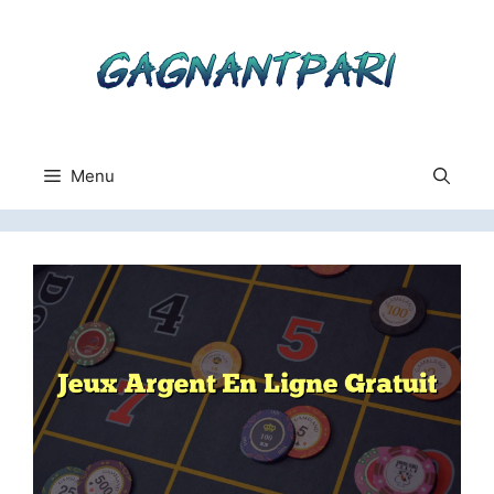
Aller
au
contenu
Menu