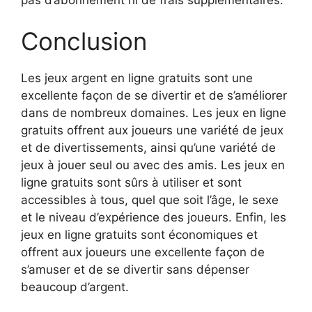
Conclusion
Les jeux argent en ligne gratuits sont une
excellente façon de se divertir et de s’améliorer
dans de nombreux domaines. Les jeux en ligne
gratuits offrent aux joueurs une variété de jeux
et de divertissements, ainsi qu’une variété de
jeux à jouer seul ou avec des amis. Les jeux en
ligne gratuits sont sûrs à utiliser et sont
accessibles à tous, quel que soit l’âge, le sexe
et le niveau d’expérience des joueurs. Enfin, les
jeux en ligne gratuits sont économiques et
offrent aux joueurs une excellente façon de
s’amuser et de se divertir sans dépenser
beaucoup d’argent.