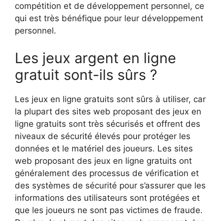
compétition et de développement personnel, ce
qui est très bénéfique pour leur développement
personnel.
Les jeux argent en ligne
gratuit sont-ils sûrs ?
Les jeux en ligne gratuits sont sûrs à utiliser, car
la plupart des sites web proposant des jeux en
ligne gratuits sont très sécurisés et offrent des
niveaux de sécurité élevés pour protéger les
données et le matériel des joueurs. Les sites
web proposant des jeux en ligne gratuits ont
généralement des processus de vérification et
des systèmes de sécurité pour s’assurer que les
informations des utilisateurs sont protégées et
que les joueurs ne sont pas victimes de fraude.