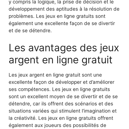
y compris la logique, la prise de décision et le
développement des aptitudes à la résolution de
problèmes. Les jeux en ligne gratuits sont
également une excellente façon de se divertir
et de se détendre.
Les avantages des jeux
argent en ligne gratuit
Les jeux argent en ligne gratuit sont une
excellente façon de développer et d’améliorer
ses compétences. Les jeux en ligne gratuits
sont un excellent moyen de se divertir et de se
détendre, car ils offrent des scénarios et des
situations variées qui stimulent l’imagination et
la créativité. Les jeux en ligne gratuits offrent
également aux joueurs des possibilités de