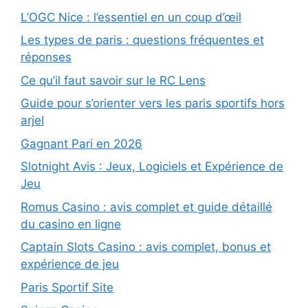
L’OGC Nice : l’essentiel en un coup d’œil
Les types de paris : questions fréquentes et
réponses
Ce qu’il faut savoir sur le RC Lens
Guide pour s’orienter vers les paris sportifs hors
arjel
Gagnant Pari en 2026
Slotnight Avis : Jeux, Logiciels et Expérience de
Jeu
Romus Casino : avis complet et guide détaillé
du casino en ligne
Captain Slots Casino : avis complet, bonus et
expérience de jeu
Paris Sportif Site