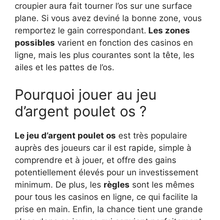
croupier aura fait tourner l’os sur une surface
plane. Si vous avez deviné la bonne zone, vous
remportez le gain correspondant.
Les zones
possibles
varient en fonction des casinos en
ligne, mais les plus courantes sont la tête, les
ailes et les pattes de l’os.
Pourquoi jouer au jeu
d’argent poulet os ?
Le jeu d’argent poulet os
est très populaire
auprès des joueurs car il est rapide, simple à
comprendre et à jouer, et offre des gains
potentiellement élevés pour un investissement
minimum. De plus, les
règles
sont les mêmes
pour tous les casinos en ligne, ce qui facilite la
prise en main. Enfin, la chance tient une grande