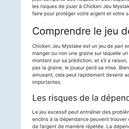
les risques de jouer à Chicken Jeu Mystak
faire pour protéger votre argent et votre 
Comprendre le jeu 
Chicken Jeu Mystake est un jeu de pari en 
manger ou non une graine sur laquelle un 
montant sur sa prédiction, et s’il a raison
pas la graine, le joueur perd sa mise. Bie
amusant, cela peut rapidement devenir add
importantes.
Les risques de la dépen
Le jeu excessif peut entraîner des probl
enclins à la dépendance peuvent trouver di
de l’argent de manière répétée. La dépen