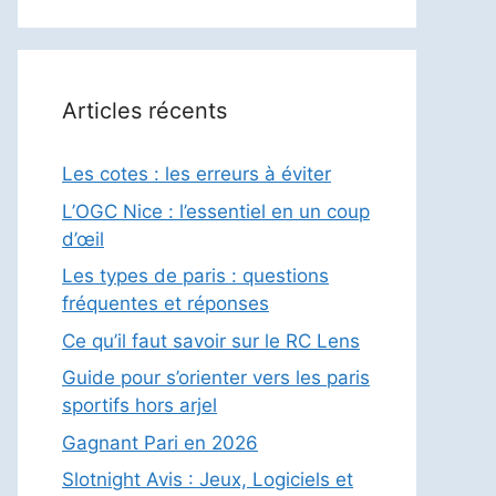
Articles récents
Les cotes : les erreurs à éviter
L’OGC Nice : l’essentiel en un coup
d’œil
Les types de paris : questions
fréquentes et réponses
Ce qu’il faut savoir sur le RC Lens
Guide pour s’orienter vers les paris
sportifs hors arjel
Gagnant Pari en 2026
Slotnight Avis : Jeux, Logiciels et