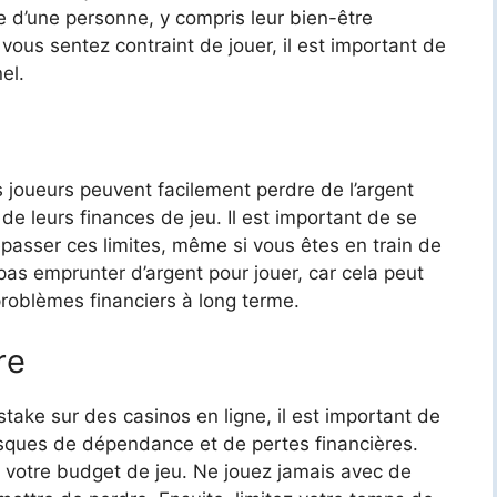
ie d’une personne, y compris leur bien-être
 vous sentez contraint de jouer, il est important de
el.
s joueurs peuvent facilement perdre de l’argent
 de leurs finances de jeu. Il est important de se
épasser ces limites, même si vous êtes en train de
pas emprunter d’argent pour jouer, car cela peut
roblèmes financiers à long terme.
re
take sur des casinos en ligne, il est important de
risques de dépendance et de pertes financières.
ur votre budget de jeu. Ne jouez jamais avec de