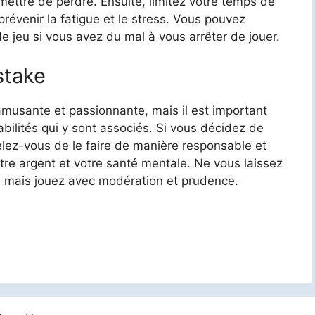
ettre de perdre. Ensuite, limitez votre temps de
révenir la fatigue et le stress. Vous pouvez
e jeu si vous avez du mal à vous arrêter de jouer.
stake
amusante et passionnante, mais il est important
bilités qui y sont associés. Si vous décidez de
elez-vous de le faire de manière responsable et
re argent et votre santé mentale. Ne vous laissez
on, mais jouez avec modération et prudence.