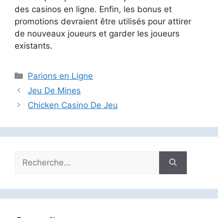
des casinos en ligne. Enfin, les bonus et
promotions devraient être utilisés pour attirer
de nouveaux joueurs et garder les joueurs
existants.
Catégories
Parions en Ligne
Jeu De Mines
Chicken Casino De Jeu
Rechercher :