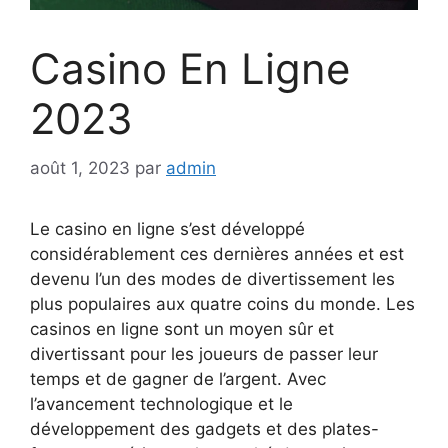
Casino En Ligne
2023
août 1, 2023
par
admin
Le casino en ligne s’est développé
considérablement ces dernières années et est
devenu l’un des modes de divertissement les
plus populaires aux quatre coins du monde. Les
casinos en ligne sont un moyen sûr et
divertissant pour les joueurs de passer leur
temps et de gagner de l’argent. Avec
l’avancement technologique et le
développement des gadgets et des plates-