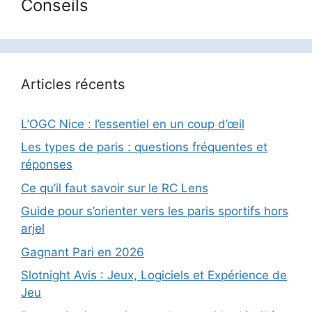
Conseils
Articles récents
L’OGC Nice : l’essentiel en un coup d’œil
Les types de paris : questions fréquentes et
réponses
Ce qu’il faut savoir sur le RC Lens
Guide pour s’orienter vers les paris sportifs hors
arjel
Gagnant Pari en 2026
Slotnight Avis : Jeux, Logiciels et Expérience de
Jeu