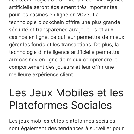
artificielle seront également très importantes
pour les casinos en ligne en 2023. La
technologie blockchain offrira une plus grande
sécurité et transparence aux joueurs et aux
casinos en ligne, ce qui leur permettra de mieux
gérer les fonds et les transactions. De plus, la
technologie d’intelligence artificielle permettra
aux casinos en ligne de mieux comprendre le
comportement des joueurs et leur offrir une
meilleure expérience client.
Les Jeux Mobiles et les
Plateformes Sociales
Les jeux mobiles et les plateformes sociales
sont également des tendances à surveiller pour