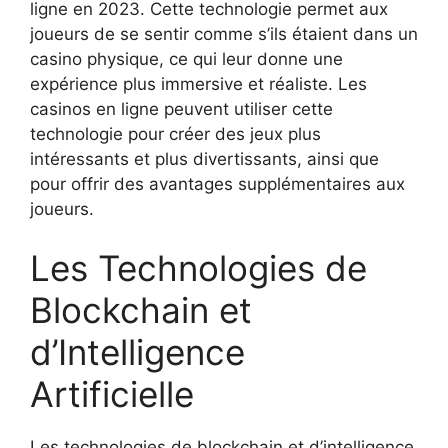
ligne en 2023. Cette technologie permet aux
joueurs de se sentir comme s’ils étaient dans un
casino physique, ce qui leur donne une
expérience plus immersive et réaliste. Les
casinos en ligne peuvent utiliser cette
technologie pour créer des jeux plus
intéressants et plus divertissants, ainsi que
pour offrir des avantages supplémentaires aux
joueurs.
Les Technologies de
Blockchain et
d’Intelligence
Artificielle
Les technologies de blockchain et d’intelligence