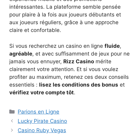
intéressantes. La plateforme semble pensée
pour plaire à la fois aux joueurs débutants et
aux joueurs réguliers, grâce à une approche
claire et confortable.
Si vous recherchez un casino en ligne
fluide
,
agréable
, et avec suffisamment de jeux pour ne
jamais vous ennuyer,
Rizz Casino
mérite
clairement votre attention. Et si vous voulez
profiter au maximum, retenez ces deux conseils
essentiels :
lisez les conditions des bonus
et
vérifiez votre compte tôt
.
Catégories
Parions en Ligne
Lucky Pirate Casino
Casino Ruby Vegas