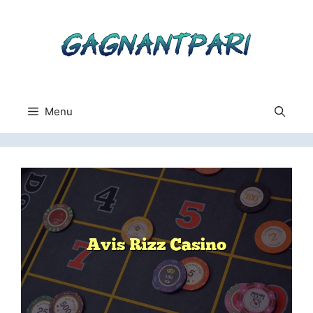
Aller
au
contenu
Menu