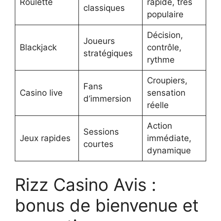
Roulette
rapide, très
classiques
populaire
Décision,
Joueurs
Blackjack
contrôle,
stratégiques
rythme
Croupiers,
Fans
Casino live
sensation
d’immersion
réelle
Action
Sessions
Jeux rapides
immédiate,
courtes
dynamique
Rizz Casino Avis :
bonus de bienvenue et