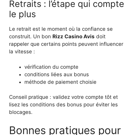
Retraits : l’étape qui compte
le plus
Le retrait est le moment où la confiance se
construit. Un bon
Rizz Casino Avis
doit
rappeler que certains points peuvent influencer
la vitesse :
vérification du compte
conditions liées aux bonus
méthode de paiement choisie
Conseil pratique : validez votre compte tôt et
lisez les conditions des bonus pour éviter les
blocages.
Bonnes pratiques pour