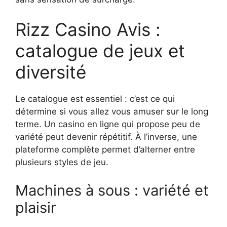
Rizz Casino Avis :
catalogue de jeux et
diversité
Le catalogue est essentiel : c’est ce qui
détermine si vous allez vous amuser sur le long
terme. Un casino en ligne qui propose peu de
variété peut devenir répétitif. À l’inverse, une
plateforme complète permet d’alterner entre
plusieurs styles de jeu.
Machines à sous : variété et
plaisir