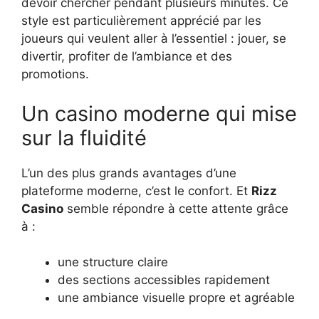
devoir chercher pendant plusieurs minutes. Ce
style est particulièrement apprécié par les
joueurs qui veulent aller à l’essentiel : jouer, se
divertir, profiter de l’ambiance et des
promotions.
Un casino moderne qui mise
sur la fluidité
L’un des plus grands avantages d’une
plateforme moderne, c’est le confort. Et
Rizz
Casino
semble répondre à cette attente grâce
à :
une structure claire
des sections accessibles rapidement
une ambiance visuelle propre et agréable