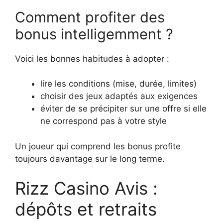
Comment profiter des
bonus intelligemment ?
Voici les bonnes habitudes à adopter :
lire les conditions (mise, durée, limites)
choisir des jeux adaptés aux exigences
éviter de se précipiter sur une offre si elle
ne correspond pas à votre style
Un joueur qui comprend les bonus profite
toujours davantage sur le long terme.
Rizz Casino Avis :
dépôts et retraits