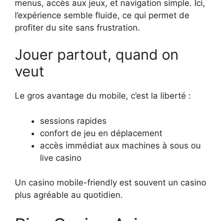
menus, accès aux jeux, et navigation simple. Ici,
l’expérience semble fluide, ce qui permet de
profiter du site sans frustration.
Jouer partout, quand on
veut
Le gros avantage du mobile, c’est la liberté :
sessions rapides
confort de jeu en déplacement
accès immédiat aux machines à sous ou
live casino
Un casino mobile-friendly est souvent un casino
plus agréable au quotidien.