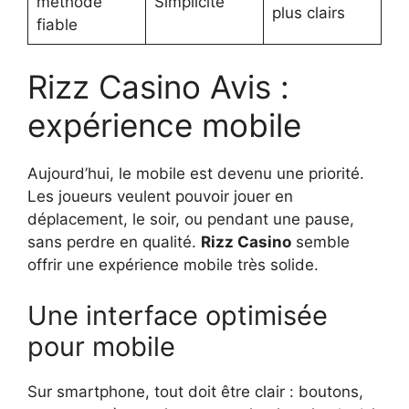
méthode
Simplicité
plus clairs
fiable
Rizz Casino Avis :
expérience mobile
Aujourd’hui, le mobile est devenu une priorité.
Les joueurs veulent pouvoir jouer en
déplacement, le soir, ou pendant une pause,
sans perdre en qualité.
Rizz Casino
semble
offrir une expérience mobile très solide.
Une interface optimisée
pour mobile
Sur smartphone, tout doit être clair : boutons,