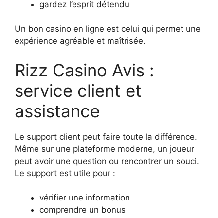
gardez l’esprit détendu
Un bon casino en ligne est celui qui permet une
expérience agréable et maîtrisée.
Rizz Casino Avis :
service client et
assistance
Le support client peut faire toute la différence.
Même sur une plateforme moderne, un joueur
peut avoir une question ou rencontrer un souci.
Le support est utile pour :
vérifier une information
comprendre un bonus