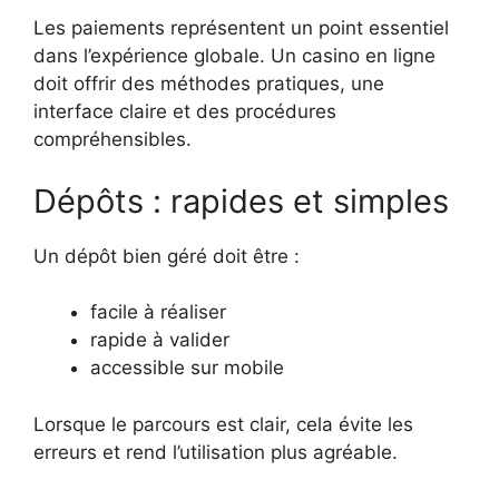
Les paiements représentent un point essentiel
dans l’expérience globale. Un casino en ligne
doit offrir des méthodes pratiques, une
interface claire et des procédures
compréhensibles.
Dépôts : rapides et simples
Un dépôt bien géré doit être :
facile à réaliser
rapide à valider
accessible sur mobile
Lorsque le parcours est clair, cela évite les
erreurs et rend l’utilisation plus agréable.